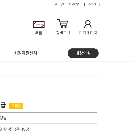
로그인
|
회원가입
|
고객센터
회원지원센터
내강의실
1급
모집중
선생님
영상 강의(총 48강)