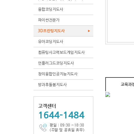
융합코딩지도사
▶
파이썬전문가
▶
3D프린팅지도사
▶
유아코딩지도사
▶
컴퓨팅사고력보드게임지도사
▶
언플러그드코딩지도사
▶
창의융합인공지능지도사
▶
교육과정
방과후돌봄지도사
▶
1644-1484