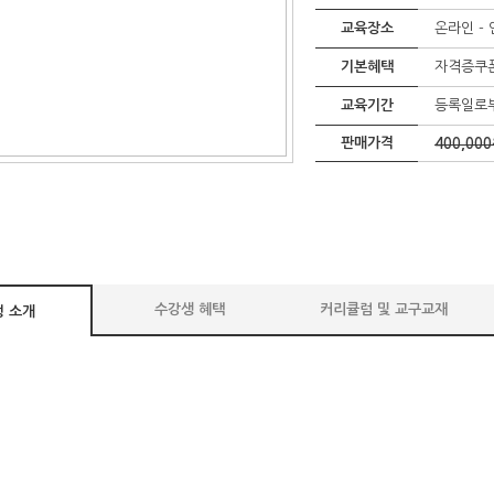
교육장소
온라인 -
기본혜택
자격증쿠폰
교육기간
등록일로부
판매가격
400,00
수강생 혜택
커리큘럼 및 교구교재
 소개