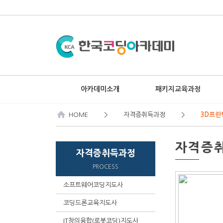
아카데미소개
패키지교육과정
HOME
> 자격증취득과정 >
3D프린
자격증
자격증취득과정
PROCESS
소프트웨어코딩지도사
▶
코딩드론교육지도사
▶
IT창의융합(로봇코딩)지도사
▶