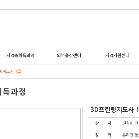
자격증취득과정
외부출강센터
자격지원센터
팅지도사 1급
취득과정
3D프린팅지도사 
강 사
전현희 
강 좌
온라인 동