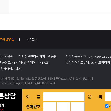
보취급방침
|
고객센터
사 : 박종원 개인정보관리책임자 : 박종원
사업자등록번호 : 741-86-0260
향동로 217, 제6층 제케이비 617호
통신판매신고 : 제2024-고양덕양
: 회원탈퇴시까지
서 제공하는 일체의 정보 및 콘텐츠에 대하여 무단으로 사용하실 수 없습니다
12 icancoding.co.kr All Rights Reserved.
른상담
이 름
문 의
저가
전화번호
세요